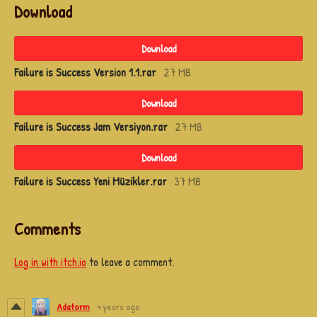
Download
Download
Failure is Success Version 1.1.rar
27 MB
Download
Failure is Success Jam Versiyon.rar
27 MB
Download
Failure is Success Yeni Müzikler.rar
37 MB
Comments
Log in with itch.io
to leave a comment.
Adatorm
4 years ago