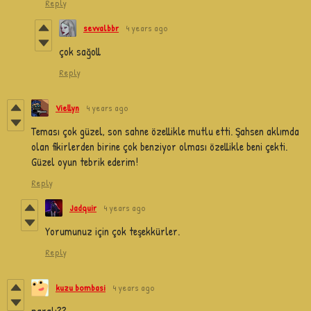
Reply
sevvalbbr
4 years ago
çok sağoll
Reply
Viellyn
4 years ago
Teması çok güzel, son sahne özellikle mutlu etti. Şahsen aklımda
olan fikirlerden birine çok benziyor olması özellikle beni çekti.
Güzel oyun tebrik ederim!
Reply
Jadquir
4 years ago
Yorumunuz için çok teşekkürler.
Reply
kuzu bombasi
4 years ago
paralı??