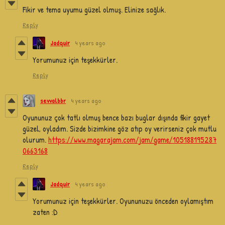
Fikir ve tema uyumu güzel olmuş. Elinize sağlık.
Reply
Jadquir
4 years ago
Yorumunuz için teşekkürler.
Reply
sevvalbbr
4 years ago
Oyununuz çok tatlı olmuş bence bazı buglar dışında fikir gayet
güzel, oyladım. Sizde bizimkine göz atıp oy verirseniz çok mutlu
olurum.
https://www.magarajam.com/jam/game/105188195287
0663168
Reply
Jadquir
4 years ago
Yorumunuz için teşekkürler. Oyununuzu önceden oylamıştım
zaten :D