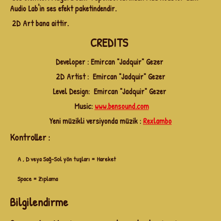
Audio Lab'in ses efekt paketindendir.
2D Art bana aittir.
CREDITS
Developer : Emircan "Jadquir" Gezer
2D Artist :
Emircan "Jadquir" Gezer
Level Design:
Emircan "Jadquir" Gezer
Music:
www.bensound.com
Yeni müzikli versiyonda müzik :
Rexlambo
Kontroller :
A , D veya Sağ-Sol yön tuşları = Hareket
Space = Zıplama
Bilgilendirme